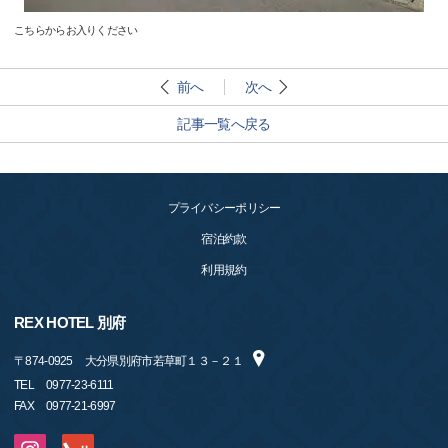
こちらからお入りください
前へ
次へ
記事一覧へ戻る
プライバシーポリシー
宿泊約款
利用規約
REX HOTEL 別府
〒
874-0925
大分県別府市若草町１３－２１
TEL
0977-23-6111
FAX
0977-21-6997