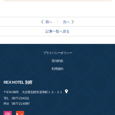
前へ
次へ
記事一覧へ戻る
プライバシーポリシー
宿泊約款
利用規約
REX HOTEL 別府
〒
874-0925
大分県別府市若草町１３－２１
TEL
0977-23-6111
FAX
0977-21-6997