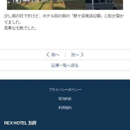
少し前の日ですけど、ホテル目の前の『餅ケ浜海浜公園』に虹が架か
りました。
見事な七色でした。
前へ
次へ
記事一覧へ戻る
プライバシーポリシー
宿泊約款
利用規約
REX HOTEL 別府