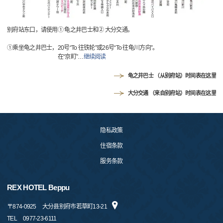
别府站东口，请使用① 龟之井巴士和② 大分交通。
①乘坐龟之井巴士，20号“To 往铁轮”或26号“To 往龟川方向”。
在“京町”
…
继续阅读
龟之井巴士 （从别府站）时间表在这里
大分交通 （来自别府站）时间表在这里
隐私政策
住宿条款
服务条款
REX HOTEL Beppu
〒
874-0925
大分县别府市若草町13-21
TEL
0977-23-6111