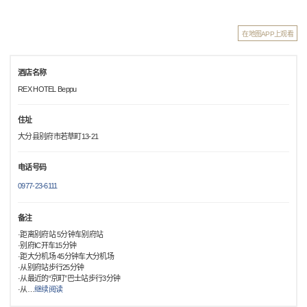
在地图APP上观看
酒店名称
REX HOTEL Beppu
住址
大分县别府市若草町13-21
电话号码
0977-23-6111
备注
·距离别府站 5分钟车别府站
·别府IC开车15分钟
·距大分机场 45分钟车大分机场
·从别府站步行25分钟
·从最近的“京町”巴士站步行3分钟
·从
…
继续阅读