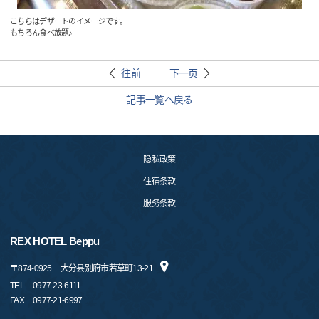
こちらはデザートのイメージです。
もちろん食べ放題♪
往前
下一页
記事一覧へ戻る
隐私政策
住宿条款
服务条款
REX HOTEL Beppu
〒
874-0925
大分县别府市若草町13-21
TEL
0977-23-6111
FAX
0977-21-6997