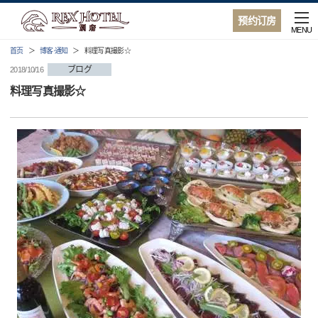
预约订房
MENU
首页
博客·通知
料理写真撮影☆
ブログ
2018/10/16
料理写真撮影☆