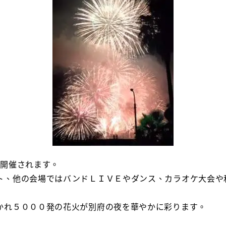
が開催されます。
ト、他の会場ではバンドＬＩＶＥやダンス、カラオケ大会や
かれ５０００発の花火が別府の夜を華やかに彩ります。