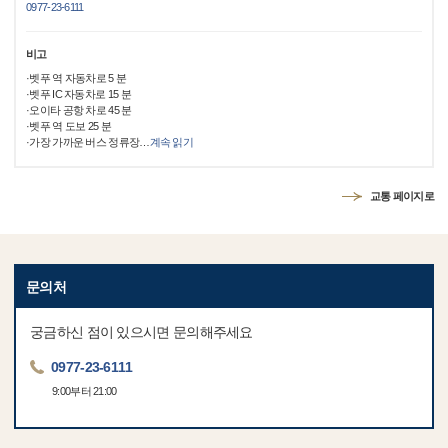
0977-23-6111
비고
·벳푸 역 자동차로 5 분
·벳푸 IC 자동차로 15 분
·오이타 공항 차로 45 분
·벳푸 역 도보 25 분
·가장 가까운 버스 정류장
…
계속 읽기
교통 페이지로
문의처
궁금하신 점이 있으시면 문의해주세요
0977-23-6111
9:00부터 21:00