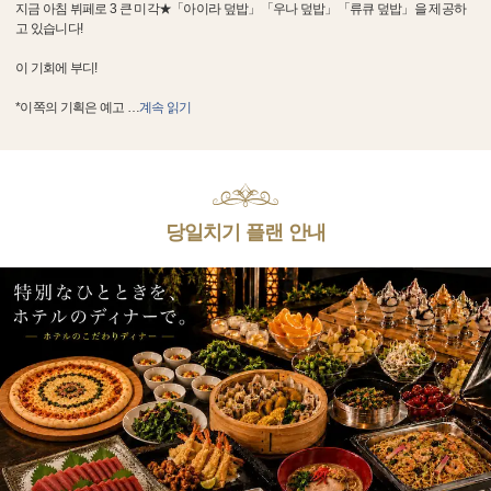
지금 아침 뷔페로 3 큰 미각★「아이라 덮밥」「우나 덮밥」「류큐 덮밥」을 제공하
고 있습니다!
이 기회에 부디!
*이쪽의 기획은 예고
…
계속 읽기
당일치기 플랜 안내