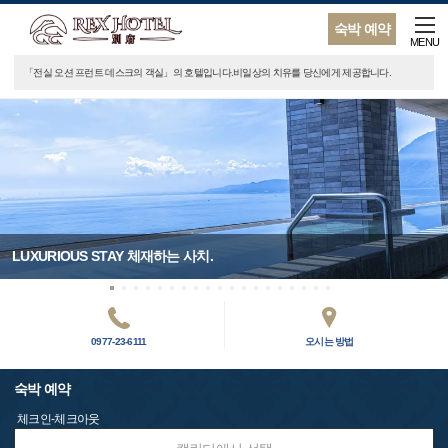
숙박 예약
MENU
「전실 오션 프런트 데스크의 객실」의 호텔입니다.비일상의 치유를 당신에게 제공합니다.
LUXURIOUS STAY 체재하는 사치.
0977-23-6111
오시는 방법
숙박 예약
체크인-체크아웃