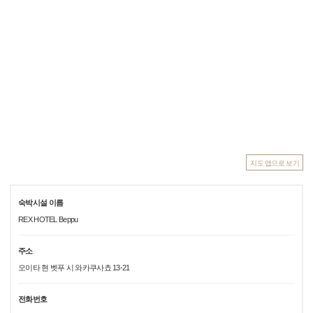
지도 앱으로 보기
숙박시설 이름
REX HOTEL Beppu
주소
오이타 현 벳푸 시 와카쿠사쵸 13-21
전화번호