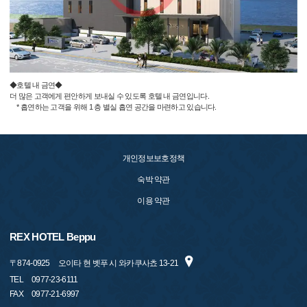
◆호텔 내 금연◆
더 많은 고객에게 편안하게 보내실 수 있도록 호텔 내 금연입니다.
* 흡연하는 고객을 위해 1 층 별실 흡연 공간을 마련하고 있습니다.
개인정보보호정책
숙박 약관
이용 약관
REX HOTEL Beppu
〒
874-0925
오이타 현 벳푸 시 와카쿠사쵸 13-21
TEL
0977-23-6111
FAX
0977-21-6997