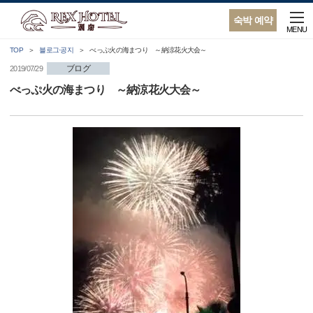
숙박 예약
MENU
TOP
블로그·공지
べっぷ火の海まつり ～納涼花火大会～
ブログ
2019/07/29
べっぷ火の海まつり ～納涼花火大会～