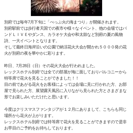
別府では毎年7月下旬に「べっぷ火の海まつり」が開催されます。
別府駅前では歩行者天国での夜市や様々なイベント、他の会場ではバ
ンドＬＩＶＥやダンス、カラオケ大会や和太鼓など別府の夏の風物
詩、一大イベントとなります。
そして最終日海岸沿いの公園で納涼花火大会が開かれ５０００発の花
火が別府の夜を華やかに彩ります。
昨日、7月28日（日）その花火大会が行われました。
レックスホテル別府では全ての部屋が海に面しておりバルコニーから
特等席で花火を見ることができました！！
目の前であがる花火をお客様によっては会場に見に行かれた方、お部
屋で見られた方、展望露天風呂に入りながら見られた方とさまざまな
形でお楽しみいただけたと思います。
今度はクリスマスファンタジアが１２月にありまして、こちらも同じ
場所から花火が上がります。
レックスホテル別府では特等席で花火を見ることができますので是非
お早目のご予約をお待ちしております。