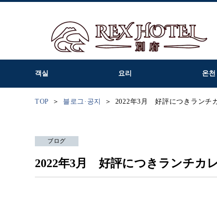
객실
요리
온천
TOP
블로그·공지
2022年3月 好評につきラン
ブログ
2022年3月 好評につきランチ